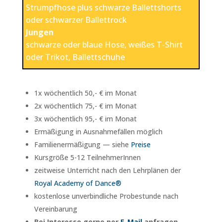
Strumpfhose plus schwarze Ballettshorts
oder schwarzer Ballettrock
Jungen
schwarze oder blaue Hose, weißes T-Shirt
oder Trikot, Ballettschuhe
1x wöchentlich 50,- € im Monat
2x wöchentlich 75,- € im Monat
3x wöchentlich 95,- € im Monat
Ermäßigung in Ausnahmefällen möglich
Familienermäßigung — siehe
Preise
Kursgröße 5-12 TeilnehmerInnen
zeitweise Unterricht nach den Lehrplänen der
Royal Academy of Dance®
kostenlose unverbindliche Probestunde nach
Vereinbarung
Bei Interesse gerne per
E-Mail
anfragen