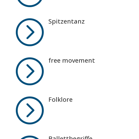
=
Spitzentanz
=
free movement
=
Folklore
Ballettbegriffe