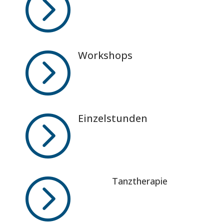
=
=
Workshops
=
Einzelstunden
=
Tanztherapie